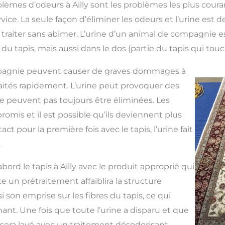
blèmes d’odeurs à Ailly sont les problèmes les plus cour
ice. La seule façon d’éliminer les odeurs et l’urine est 
 traiter sans abimer. L’urine d’un animal de compagnie 
s du tapis, mais aussi dans le dos (partie du tapis qui touch
pagnie peuvent causer de graves dommages à
s traités rapidement. L’urine peut provoquer des
e peuvent pas toujours être éliminées. Les
mis et il est possible qu’ils deviennent plus
ct pour la première fois avec le tapis, l’urine fait
.
abord le tapis à Ailly avec le produit approprié qui
ite un prétraitement affaiblira la structure
nsi son emprise sur les fibres du tapis, ce qui
nant. Une fois que toute l’urine a disparu et que
is sera lavé avec un traitement désodorisant