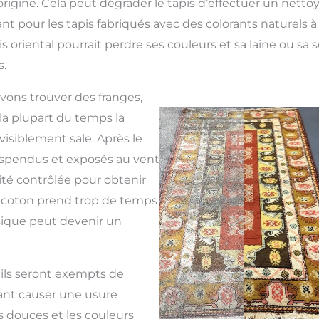
origine. Cela peut dégrader le tapis d’effectuer un netto
t pour les tapis fabriqués avec des colorants naturels à 
is oriental pourrait perdre ses couleurs et sa laine ou sa 
.
uvons trouver des franges,
la plupart du temps la
visiblement sale. Après le
 suspendus et exposés au vent
é contrôlée pour obtenir
de coton prend trop de temps
sique peut devenir un
, ils seront exempts de
ant causer une usure
s douces et les couleurs