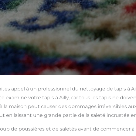
aites appel à un professionnel du nettoyage de tapis à Ail
e examine votre tapis à Ailly, car tous les tapis ne doi
à la maison peut causer des dommages irréversibles aux 
ut en laissant une grande partie de la saleté incrustée e
up de poussières et de saletés avant de commencer à para