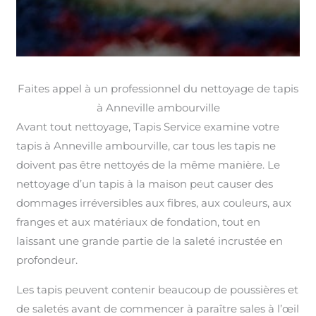
Faites appel à un professionnel du nettoyage de tapis
à Anneville ambourville
Avant tout nettoyage, Tapis Service examine votre
tapis à Anneville ambourville, car tous les tapis ne
doivent pas être nettoyés de la même manière. Le
nettoyage d’un tapis à la maison peut causer des
dommages irréversibles aux fibres, aux couleurs, aux
franges et aux matériaux de fondation, tout en
laissant une grande partie de la saleté incrustée en
profondeur.
Les tapis peuvent contenir beaucoup de poussières et
de saletés avant de commencer à paraître sales à l’œil