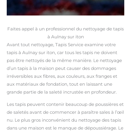
Faites appel à un professionnel du nettoyage de tapis
à Aulnay sur iton
Avant tout nettoyage, Tapis Service examine votre
tapis à Aulnay sur iton, car tous les tapis ne doivent
pas être nettoyés de la même manière. Le nettoyage
d’un tapis à la maison peut causer des dommages
irréversibles aux fibres, aux couleurs, aux franges et
aux matériaux de fondation, tout en laissant une
grande partie de la saleté incrustée en profondeur.
Les tapis peuvent contenir beaucoup de poussières et
de saletés avant de commencer à paraître sales à l’œil
nu. Le plus gros inconvénient du nettoyage des tapis
dans une maison est le manque de dépoussiérage. Le