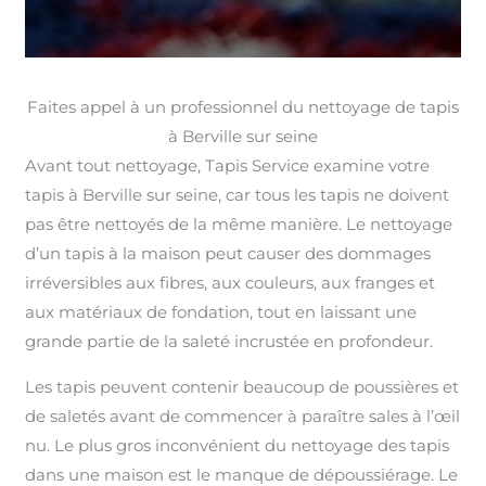
Faites appel à un professionnel du nettoyage de tapis
à Berville sur seine
Avant tout nettoyage, Tapis Service examine votre
tapis à Berville sur seine, car tous les tapis ne doivent
pas être nettoyés de la même manière. Le nettoyage
d’un tapis à la maison peut causer des dommages
irréversibles aux fibres, aux couleurs, aux franges et
aux matériaux de fondation, tout en laissant une
grande partie de la saleté incrustée en profondeur.
Les tapis peuvent contenir beaucoup de poussières et
de saletés avant de commencer à paraître sales à l’œil
nu. Le plus gros inconvénient du nettoyage des tapis
dans une maison est le manque de dépoussiérage. Le