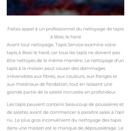
Faites appel à un professionnel du nettoyage de tapis
à Bosc le hard
Avant tout nettoyage, Tapis Service examine votre
tapis à Bosc le hard, car tous les tapis ne doivent pas
être nettoyés de la même manière. Le nettoyage d’un
tapis à la maison peut causer des dommages
irréversibles aux fibres, aux couleurs, aux franges et
aux matériaux de fondation, tout en laissant une
grande partie de la saleté incrustée en profondeur.
Les tapis peuvent contenir beaucoup de poussières et
de saletés avant de commencer à paraître sales à l’œil
nu. Le plus gros inconvénient du nettoyage des tapis
dans une maison est le manque de dépoussiérage. Le