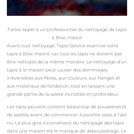
Faites appel à un professionnel du nettoyage de tapis
à Bosc mesnil
Avant tout nettoyage, Tapis Service examine votre
tapis à Bosc mesnil, car tous les tapis ne doivent pas
être nettoyés de la même manière. Le nettoyage d’un
tapis à la maison peut causer des dommages
irréversibles aux fibres, aux couleurs, aux franges et
aux matériaux de fondation, tout en laissant une
grande partie de la saleté incrustée en profondeur.
Les tapis peuvent contenir beaucoup de poussières et
de saletés avant de commencer à paraître sales à l’œil
nu. Le plus gros inconvénient du nettoyage des tapis
dans une maison est le manque de dépoussiérage. Le