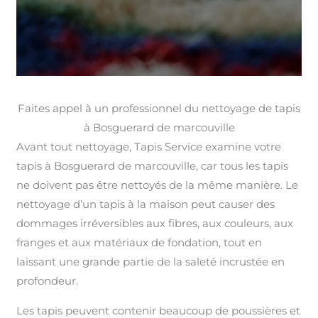
Faites appel à un professionnel du nettoyage de tapis
à Bosguerard de marcouville
Avant tout nettoyage, Tapis Service examine votre
tapis à Bosguerard de marcouville, car tous les tapis
ne doivent pas être nettoyés de la même manière. Le
nettoyage d’un tapis à la maison peut causer des
dommages irréversibles aux fibres, aux couleurs, aux
franges et aux matériaux de fondation, tout en
laissant une grande partie de la saleté incrustée en
profondeur.
Les tapis peuvent contenir beaucoup de poussières et