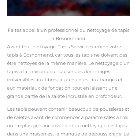
Faites appel à un professionnel du nettoyage de tapis
à Bosnormand
Avant tout nettoyage, Tapis Service examine votre
tapis à Bosnormand, car tous les tapis ne doivent pas
être nettoyés de la même manière. Le nettoyage d’un
tapis à la maison peut causer des dommages
irréversibles aux fibres, aux couleurs, aux franges et
aux matériaux de fondation, tout en laissant une
grande partie de la saleté incrustée en profondeur.
Les tapis peuvent contenir beaucoup de poussières et
de saletés avant de commencer à paraître sales à l’œil
nu. Le plus gros inconvénient du nettoyage des tapis
dans une maison est le manque de dépoussiérage. Le