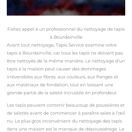
Faites appel à un professionnel du nettoyage de tapis
à Bourdainville
Avant tout nettoyage, Tapis Service examine votre
tapis à Bourdainville, car tous les tapis ne doivent pas
être nettoyés de la même manière. Le nettoyage d’un
tapis à la maison peut causer des dommages
irréversibles aux fibres, aux couleurs, aux franges et
aux matériaux de fondation, tout en laissant une
grande partie de la saleté incrustée en profondeur.
Les tapis peuvent contenir beaucoup de poussières et
de saletés avant de commencer à paraître sales à l’œil
nu. Le plus gros inconvénient du nettoyage des tapis
dans une maison est le manque de dépoussiérage. Le