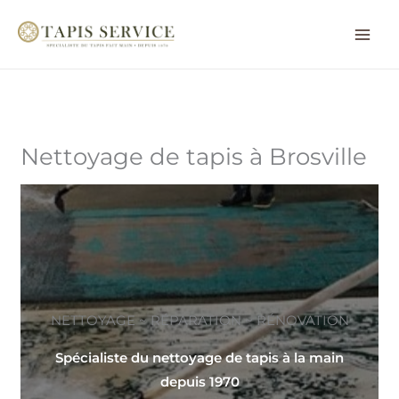
Aller
au
contenu
Nettoyage de tapis à Brosville
NETTOYAGE ~ RÉPARATION ~ RÉNOVATION
Spécialiste du nettoyage de tapis à la main
depuis 1970