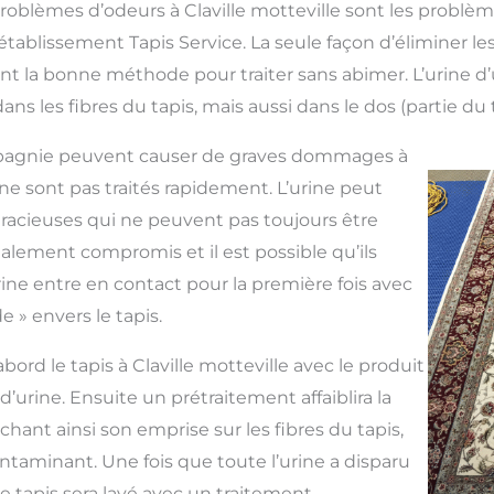
roblèmes d’odeurs à Claville motteville sont les problè
tablissement Tapis Service. La seule façon d’éliminer les 
ant la bonne méthode pour traiter sans abimer. L’urine
s les fibres du tapis, mais aussi dans le dos (partie du t
pagnie peuvent causer de graves dommages à
ls ne sont pas traités rapidement. L’urine peut
racieuses qui ne peuvent pas toujours être
galement compromis et il est possible qu’ils
rine entre en contact pour la première fois avec
ide » envers le tapis.
abord le tapis à Claville motteville avec le produit
 d’urine. Ensuite un prétraitement affaiblira la
lâchant ainsi son emprise sur les fibres du tapis,
contaminant. Une fois que toute l’urine a disparu
 le tapis sera lavé avec un traitement