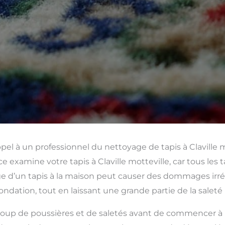
ppel à un professionnel du nettoyage de tapis à Claville m
e examine votre tapis à Claville motteville, car tous les 
 d’un tapis à la maison peut causer des dommages irréve
ondation, tout en laissant une grande partie de la saleté
up de poussières et de saletés avant de commencer à para