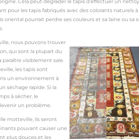
origine. Cela peut dégrader le tapis d’effectuer un netto
t pour les tapis fabriqués avec des colorants naturels à 
is oriental pourrait perdre ses couleurs et sa laine ou sa 
.
eville, nous pouvons trouver
n, qui sont la plupart du
paraître visiblement sale.
ville, les tapis sont
ans un environnement à
n séchage rapide. Si la
mps à sécher, le
devenir un problème.
le motteville, ils seront
inants pouvant causer une
nt plus douces et les