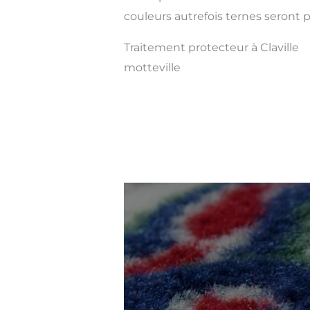
couleurs autrefois ternes seront pl
Traitement protecteur à Claville
motteville