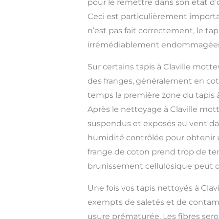
pour le remettre dans son état d’
Ceci est particulièrement importan
n’est pas fait correctement, le tap
irrémédiablement endommagées
Sur certains tapis à Claville mott
des franges, généralement en coto
temps la première zone du tapis à 
Après le nettoyage à Claville motte
suspendus et exposés au vent d
humidité contrôlée pour obtenir u
frange de coton prend trop de te
brunissement cellulosique peut 
Une fois vos tapis nettoyés à Clavil
exempts de saletés et de contam
usure prématurée. Les fibres sero