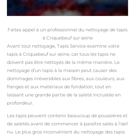
Faites appel à un professionnel du nettoyage de tapis
à Criquebeuf sur seine
Avant tout nettoyage, Tapis Service examine votre
tapis à Criquebeuf sur seine, car tous les tapis ne
doivent pas être nettoyés de la même manière. Le
nettoyage d’un tapis à la maison peut causer des
dommages irréversibles aux fibres, aux couleurs, aux
franges et aux matériaux de fondation, tout en
laissant une grande partie de la saleté incrustée en
profondeur.
Les tapis peuvent contenir beaucoup de poussières et
de saletés avant de commencer à paraître sales à l’œil
nu. Le plus gros inconvénient du nettoyage des tapis