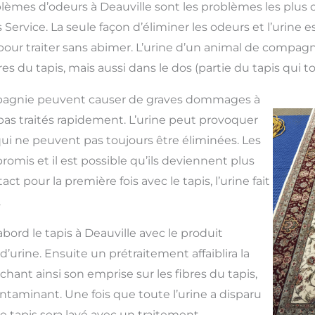
blèmes d’odeurs à Deauville sont les problèmes les plus
Service. La seule façon d’éliminer les odeurs et l’urine 
pour traiter sans abimer. L’urine d’un animal de compag
res du tapis, mais aussi dans le dos (partie du tapis qui to
pagnie peuvent causer de graves dommages à
t pas traités rapidement. L’urine peut provoquer
ui ne peuvent pas toujours être éliminées. Les
mis et il est possible qu’ils deviennent plus
ct pour la première fois avec le tapis, l’urine fait
.
abord le tapis à Deauville avec le produit
 d’urine. Ensuite un prétraitement affaiblira la
lâchant ainsi son emprise sur les fibres du tapis,
contaminant. Une fois que toute l’urine a disparu
 le tapis sera lavé avec un traitement