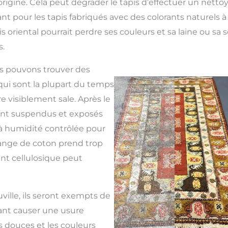
origine. Cela peut dégrader le tapis d’effectuer un netto
t pour les tapis fabriqués avec des colorants naturels à 
is oriental pourrait perdre ses couleurs et sa laine ou sa 
.
ous pouvons trouver des
qui sont la plupart du temps
re visiblement sale. Après le
sont suspendus et exposés
 humidité contrôlée pour
frange de coton prend trop
nt cellulosique peut
ville, ils seront exempts de
ant causer une usure
s douces et les couleurs