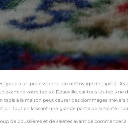
es appel à un professionnel du nettoyage de tapis à Deau
e examine votre tapis à Deauville, car tous les tapis ne 
tapis à la maison peut causer des dommages irréversible
tion, tout en laissant une grande partie de la saleté inc
up de poussières et de saletés avant de commencer à para