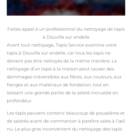
Faites appel à un professionnel du nettoyage de tapis
à Douville sur andelle
Avant tout nettoyage, Tapis Service examine votre
tapis à Douville sur andelle, car tous les tapis ne
doivent pas être nettoyés de la même manière. Le
nettoyage d’un tapis à la maison peut causer des
dommages irréversibles aux fibres, aux couleurs, aux
franges et aux matériaux de fondation, tout en
laissant une grande partie de la saleté incrustée en
profondeur.
Les tapis peuvent contenir beaucoup de poussières et
de saletés avant de commencer à paraître sales à l’œil
nu. Le plus gros inconvénient du nettoyage des tapis