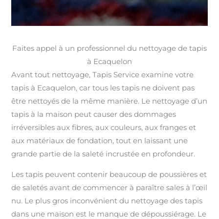
Faites appel à un professionnel du nettoyage de tapis
à Ecaquelon
Avant tout nettoyage, Tapis Service examine votre
tapis à Ecaquelon, car tous les tapis ne doivent pas
être nettoyés de la même manière. Le nettoyage d’un
tapis à la maison peut causer des dommages
irréversibles aux fibres, aux couleurs, aux franges et
aux matériaux de fondation, tout en laissant une
grande partie de la saleté incrustée en profondeur.
Les tapis peuvent contenir beaucoup de poussières et
de saletés avant de commencer à paraître sales à l’œil
nu. Le plus gros inconvénient du nettoyage des tapis
dans une maison est le manque de dépoussiérage. Le