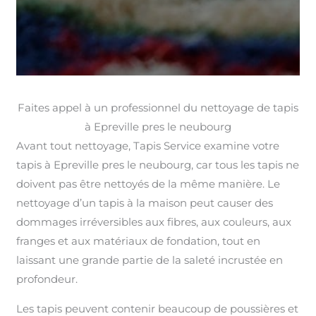
Faites appel à un professionnel du nettoyage de tapis
à Epreville pres le neubourg
Avant tout nettoyage, Tapis Service examine votre
tapis à Epreville pres le neubourg, car tous les tapis ne
doivent pas être nettoyés de la même manière. Le
nettoyage d’un tapis à la maison peut causer des
dommages irréversibles aux fibres, aux couleurs, aux
franges et aux matériaux de fondation, tout en
laissant une grande partie de la saleté incrustée en
profondeur.
Les tapis peuvent contenir beaucoup de poussières et