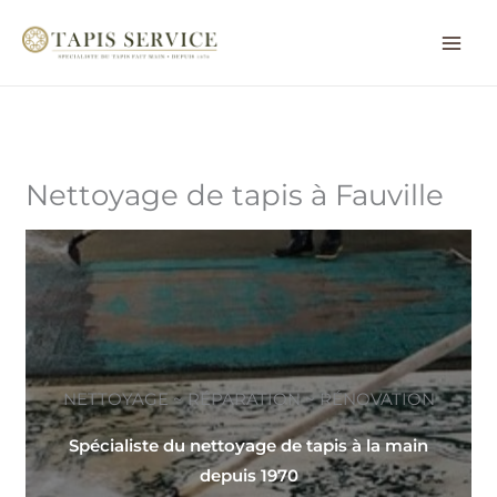
Aller
au
contenu
Nettoyage de tapis à Fauville
NETTOYAGE ~ RÉPARATION ~ RÉNOVATION
Spécialiste du nettoyage de tapis à la main
depuis 1970