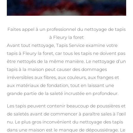
Faites appel à un professionnel du nettoyage de tapis
à Fleury la foret
Avant tout nettoyage, Tapis Service examine votre
tapis à Fleury la foret, car tous les tapis ne doivent pas
être nettoyés de la même manière. Le nettoyage d’un
tapis à la maison peut causer des dommages
irréversibles aux fibres, aux couleurs, aux franges et
aux matériaux de fondation, tout en laissant une
grande partie de la saleté incrustée en profondeur.
Les tapis peuvent contenir beaucoup de poussières et
de saletés avant de commencer à paraître sales à l’œil
nu. Le plus gros inconvénient du nettoyage des tapis
dans une maison est le manque de dépoussiérage. Le