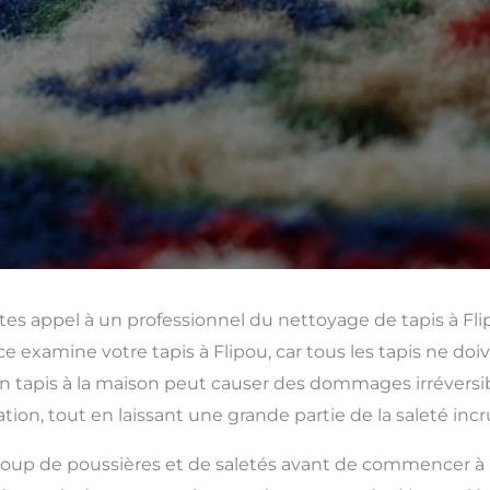
tes appel à un professionnel du nettoyage de tapis à Fl
e examine votre tapis à Flipou, car tous les tapis ne doi
tapis à la maison peut causer des dommages irréversible
tion, tout en laissant une grande partie de la saleté inc
up de poussières et de saletés avant de commencer à para