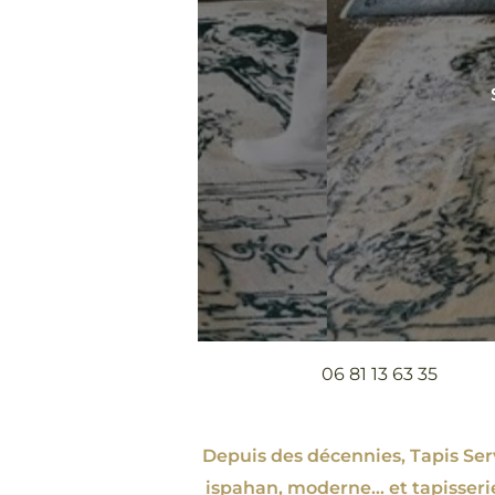
06 81 13 63 35
Depuis des décennies, Tapis Servi
ispahan
, moderne…
et tapisseri