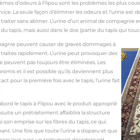
lèmes d’odeurs à Flipou sont les problèmes les plus cou
ice. La seule façon d’éliminer les odeurs et l’urine est 
 traiter sans abimer. L’urine d’un animal de compagnie 
s du tapis, mais aussi dans le dos (partie du tapis qui touch
pagnie peuvent causer de graves dommages à
as traités rapidement. L’urine peut provoquer des
e peuvent pas toujours être éliminées. Les
mis et il est possible qu’ils deviennent plus
ct pour la première fois avec le tapis, l’urine fait
.
abord le tapis à Flipou avec le produit approprié
Ensuite un prétraitement affaiblira la structure
nsi son emprise sur les fibres du tapis, ce qui
nant. Une fois que toute l’urine a disparu et que
is sera lavé avec un traitement désodorisant