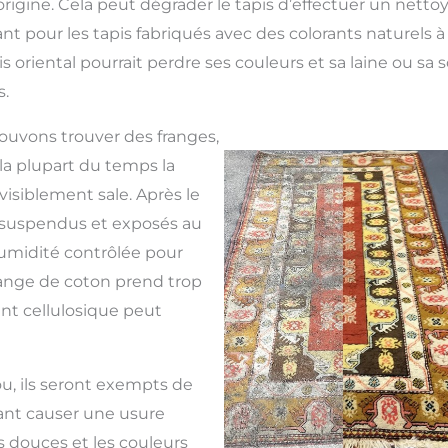
origine. Cela peut dégrader le tapis d’effectuer un netto
t pour les tapis fabriqués avec des colorants naturels à 
is oriental pourrait perdre ses couleurs et sa laine ou sa 
.
pouvons trouver des franges,
la plupart du temps la
visiblement sale. Après le
t suspendus et exposés au
umidité contrôlée pour
frange de coton prend trop
nt cellulosique peut
ou, ils seront exempts de
ant causer une usure
s douces et les couleurs