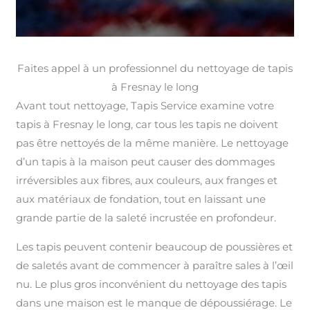
Faites appel à un professionnel du nettoyage de tapis
à Fresnay le long
Avant tout nettoyage, Tapis Service examine votre
tapis à Fresnay le long, car tous les tapis ne doivent
pas être nettoyés de la même manière. Le nettoyage
d’un tapis à la maison peut causer des dommages
irréversibles aux fibres, aux couleurs, aux franges et
aux matériaux de fondation, tout en laissant une
grande partie de la saleté incrustée en profondeur.
Les tapis peuvent contenir beaucoup de poussières et
de saletés avant de commencer à paraître sales à l’œil
nu. Le plus gros inconvénient du nettoyage des tapis
dans une maison est le manque de dépoussiérage. Le