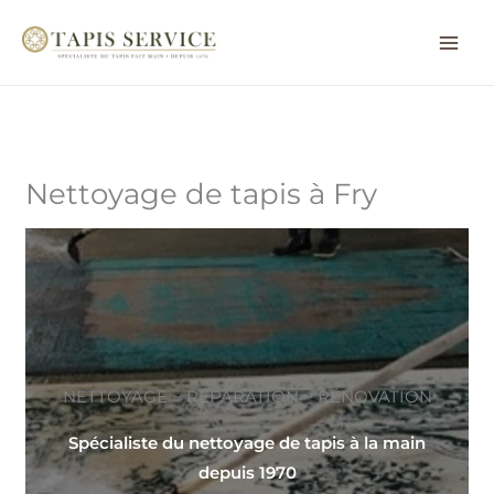
Aller
au
contenu
Nettoyage de tapis à Fry
NETTOYAGE ~ RÉPARATION ~ RÉNOVATION
Spécialiste du nettoyage de tapis à la main
depuis 1970