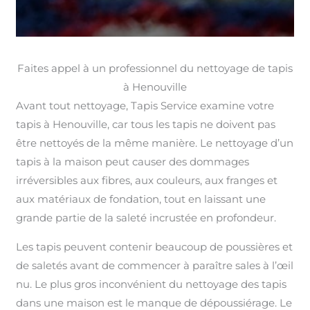
Faites appel à un professionnel du nettoyage de tapis
à Henouville
Avant tout nettoyage, Tapis Service examine votre
tapis à Henouville, car tous les tapis ne doivent pas
être nettoyés de la même manière. Le nettoyage d’un
tapis à la maison peut causer des dommages
irréversibles aux fibres, aux couleurs, aux franges et
aux matériaux de fondation, tout en laissant une
grande partie de la saleté incrustée en profondeur.
Les tapis peuvent contenir beaucoup de poussières et
de saletés avant de commencer à paraître sales à l’œil
nu. Le plus gros inconvénient du nettoyage des tapis
dans une maison est le manque de dépoussiérage. Le