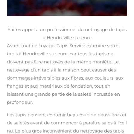
Faites appel à un professionnel du nettoyage de tapis
à Heudreville sur eure
Avant tout nettoyage, Tapis Service examine votre
tapis à Heudreville sur eure, car tous les tapis ne
doivent pas être nettoyés de la même manière. Le
nettoyage d’un tapis à la maison peut causer des
dommages irréversibles aux fibres, aux couleurs, aux
franges et aux matériaux de fondation, tout en
laissant une grande partie de la saleté incrustée en
profondeur.
Les tapis peuvent contenir beaucoup de poussières et
de saletés avant de commencer à paraître sales à l’œil
nu. Le plus gros inconvénient du nettoyage des tapis