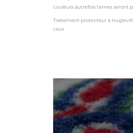
couleurs autrefois ternes seront pl
Traitement protecteur à Huglevil
caux