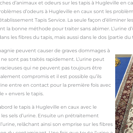
ches d’animaux et odeurs sur les tapis à Hugleville en c
roblèmes d’odeurs à Hugleville en caux sont les problè
tablissement Tapis Service. La seule façon d’éliminer les 
ant la bonne méthode pour traiter sans abimer. L’urine
s les fibres du tapis, mais aussi dans le dos (partie du t
pagnie peuvent causer de graves dommages à
ls ne sont pas traités rapidement. L’urine peut
racieuses qui ne peuvent pas toujours être
galement compromis et il est possible qu’ils
rine entre en contact pour la première fois avec
ide » envers le tapis.
abord le tapis à Hugleville en caux avec le
 les sels d’urine. Ensuite un prétraitement
e l’urine, relâchant ainsi son emprise sur les fibres
ation du contaminant. Une fois que toute l’urine a