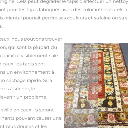
origine. Cela peut dégrader le tapis d’effectuer un netto
t pour les tapis fabriqués avec des colorants naturels à 
is oriental pourrait perdre ses couleurs et sa laine ou sa 
.
n caux, nous pouvons trouver
n, qui sont la plupart du
paraître visiblement sale.
 caux, les tapis sont
ans un environnement à
n séchage rapide. Si la
mps à sécher, le
devenir un problème.
ville en caux, ils seront
inants pouvant causer une
nt plus douces et les