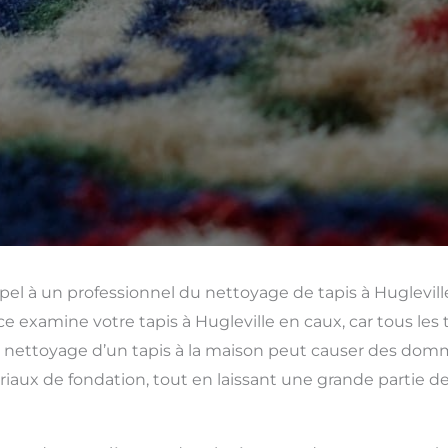
pel à un professionnel du nettoyage de tapis à Huglevil
e examine votre tapis à Hugleville en caux, car tous les 
nettoyage d’un tapis à la maison peut causer des dommag
iaux de fondation, tout en laissant une grande partie de