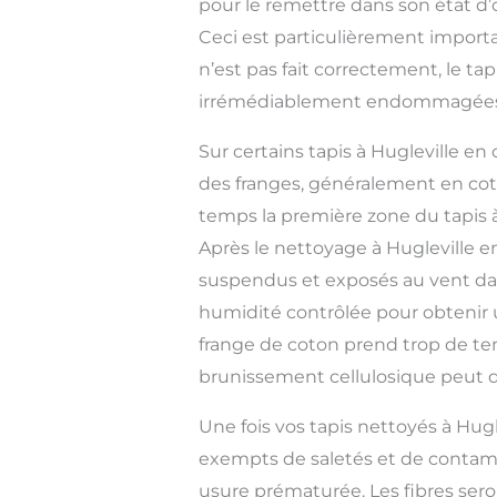
pour le remettre dans son état d’
Ceci est particulièrement importan
n’est pas fait correctement, le tap
irrémédiablement endommagées
Sur certains tapis à Hugleville e
des franges, généralement en coto
temps la première zone du tapis à 
Après le nettoyage à Hugleville en
suspendus et exposés au vent d
humidité contrôlée pour obtenir u
frange de coton prend trop de te
brunissement cellulosique peut 
Une fois vos tapis nettoyés à Hugle
exempts de saletés et de contam
usure prématurée. Les fibres sero