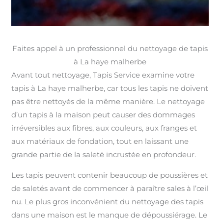
Faites appel à un professionnel du nettoyage de tapis
à La haye malherbe
Avant tout nettoyage, Tapis Service examine votre
tapis à La haye malherbe, car tous les tapis ne doivent
pas être nettoyés de la même manière. Le nettoyage
d’un tapis à la maison peut causer des dommages
irréversibles aux fibres, aux couleurs, aux franges et
aux matériaux de fondation, tout en laissant une
grande partie de la saleté incrustée en profondeur.
Les tapis peuvent contenir beaucoup de poussières et
de saletés avant de commencer à paraître sales à l’œil
nu. Le plus gros inconvénient du nettoyage des tapis
dans une maison est le manque de dépoussiérage. Le