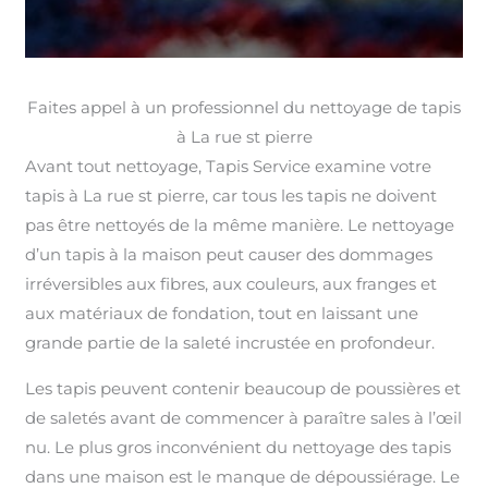
Faites appel à un professionnel du nettoyage de tapis
à La rue st pierre
Avant tout nettoyage, Tapis Service examine votre
tapis à La rue st pierre, car tous les tapis ne doivent
pas être nettoyés de la même manière. Le nettoyage
d’un tapis à la maison peut causer des dommages
irréversibles aux fibres, aux couleurs, aux franges et
aux matériaux de fondation, tout en laissant une
grande partie de la saleté incrustée en profondeur.
Les tapis peuvent contenir beaucoup de poussières et
de saletés avant de commencer à paraître sales à l’œil
nu. Le plus gros inconvénient du nettoyage des tapis
dans une maison est le manque de dépoussiérage. Le