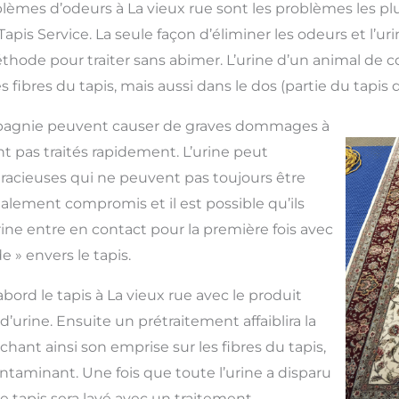
blèmes d’odeurs à La vieux rue sont les problèmes les p
apis Service. La seule façon d’éliminer les odeurs et l’u
méthode pour traiter sans abimer. L’urine d’un animal d
 fibres du tapis, mais aussi dans le dos (partie du tapis q
pagnie peuvent causer de graves dommages à
sont pas traités rapidement. L’urine peut
racieuses qui ne peuvent pas toujours être
galement compromis et il est possible qu’ils
rine entre en contact pour la première fois avec
ide » envers le tapis.
abord le tapis à La vieux rue avec le produit
 d’urine. Ensuite un prétraitement affaiblira la
lâchant ainsi son emprise sur les fibres du tapis,
contaminant. Une fois que toute l’urine a disparu
 le tapis sera lavé avec un traitement