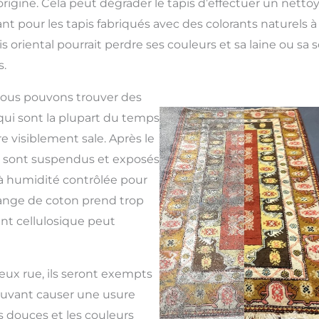
origine. Cela peut dégrader le tapis d’effectuer un netto
t pour les tapis fabriqués avec des colorants naturels à 
is oriental pourrait perdre ses couleurs et sa laine ou sa 
.
, nous pouvons trouver des
qui sont la plupart du temps
re visiblement sale. Après le
is sont suspendus et exposés
 humidité contrôlée pour
frange de coton prend trop
nt cellulosique peut
ieux rue, ils seront exempts
ouvant causer une usure
s douces et les couleurs