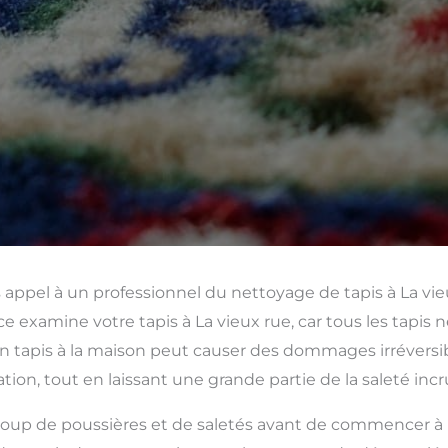
s appel à un professionnel du nettoyage de tapis à La vie
e examine votre tapis à La vieux rue, car tous les tapis 
tapis à la maison peut causer des dommages irréversible
tion, tout en laissant une grande partie de la saleté inc
up de poussières et de saletés avant de commencer à para