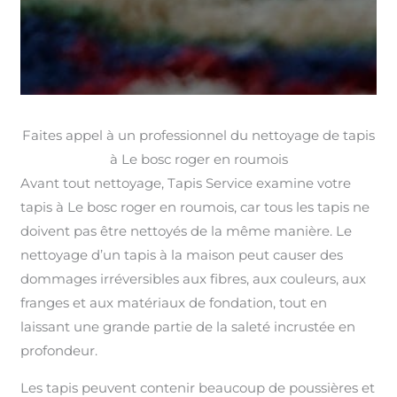
Faites appel à un professionnel du nettoyage de tapis
à Le bosc roger en roumois
Avant tout nettoyage, Tapis Service examine votre
tapis à Le bosc roger en roumois, car tous les tapis ne
doivent pas être nettoyés de la même manière. Le
nettoyage d’un tapis à la maison peut causer des
dommages irréversibles aux fibres, aux couleurs, aux
franges et aux matériaux de fondation, tout en
laissant une grande partie de la saleté incrustée en
profondeur.
Les tapis peuvent contenir beaucoup de poussières et