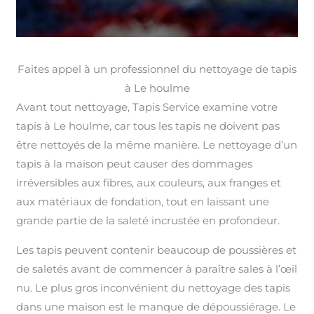
Faites appel à un professionnel du nettoyage de tapis
à Le houlme
Avant tout nettoyage, Tapis Service examine votre
tapis à Le houlme, car tous les tapis ne doivent pas
être nettoyés de la même manière. Le nettoyage d’un
tapis à la maison peut causer des dommages
irréversibles aux fibres, aux couleurs, aux franges et
aux matériaux de fondation, tout en laissant une
grande partie de la saleté incrustée en profondeur.
Les tapis peuvent contenir beaucoup de poussières et
de saletés avant de commencer à paraître sales à l’œil
nu. Le plus gros inconvénient du nettoyage des tapis
dans une maison est le manque de dépoussiérage. Le