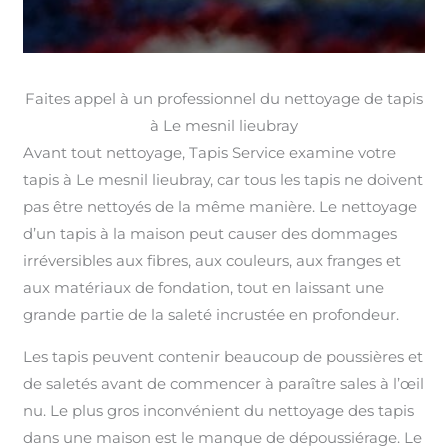
Faites appel à un professionnel du nettoyage de tapis
à Le mesnil lieubray
Avant tout nettoyage, Tapis Service examine votre
tapis à Le mesnil lieubray, car tous les tapis ne doivent
pas être nettoyés de la même manière. Le nettoyage
d’un tapis à la maison peut causer des dommages
irréversibles aux fibres, aux couleurs, aux franges et
aux matériaux de fondation, tout en laissant une
grande partie de la saleté incrustée en profondeur.
Les tapis peuvent contenir beaucoup de poussières et
de saletés avant de commencer à paraître sales à l’œil
nu. Le plus gros inconvénient du nettoyage des tapis
dans une maison est le manque de dépoussiérage. Le