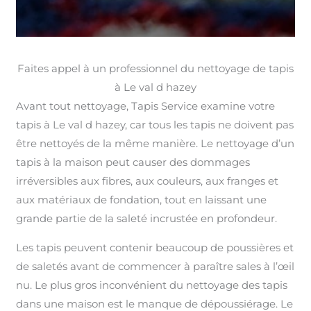
Faites appel à un professionnel du nettoyage de tapis
à Le val d hazey
Avant tout nettoyage, Tapis Service examine votre
tapis à Le val d hazey, car tous les tapis ne doivent pas
être nettoyés de la même manière. Le nettoyage d’un
tapis à la maison peut causer des dommages
irréversibles aux fibres, aux couleurs, aux franges et
aux matériaux de fondation, tout en laissant une
grande partie de la saleté incrustée en profondeur.
Les tapis peuvent contenir beaucoup de poussières et
de saletés avant de commencer à paraître sales à l’œil
nu. Le plus gros inconvénient du nettoyage des tapis
dans une maison est le manque de dépoussiérage. Le