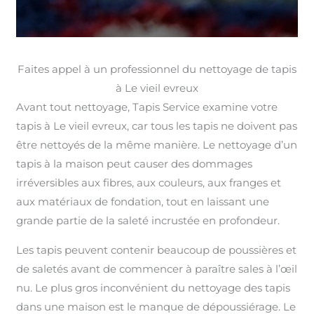
Faites appel à un professionnel du nettoyage de tapis
à Le vieil evreux
Avant tout nettoyage, Tapis Service examine votre
tapis à Le vieil evreux, car tous les tapis ne doivent pas
être nettoyés de la même manière. Le nettoyage d’un
tapis à la maison peut causer des dommages
irréversibles aux fibres, aux couleurs, aux franges et
aux matériaux de fondation, tout en laissant une
grande partie de la saleté incrustée en profondeur.
Les tapis peuvent contenir beaucoup de poussières et
de saletés avant de commencer à paraître sales à l’œil
nu. Le plus gros inconvénient du nettoyage des tapis
dans une maison est le manque de dépoussiérage. Le