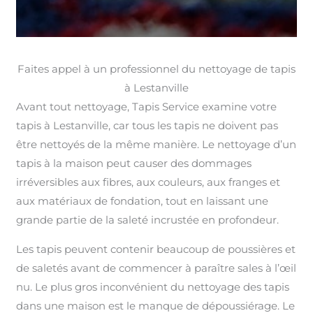
Faites appel à un professionnel du nettoyage de tapis
à Lestanville
Avant tout nettoyage, Tapis Service examine votre
tapis à Lestanville, car tous les tapis ne doivent pas
être nettoyés de la même manière. Le nettoyage d’un
tapis à la maison peut causer des dommages
irréversibles aux fibres, aux couleurs, aux franges et
aux matériaux de fondation, tout en laissant une
grande partie de la saleté incrustée en profondeur.
Les tapis peuvent contenir beaucoup de poussières et
de saletés avant de commencer à paraître sales à l’œil
nu. Le plus gros inconvénient du nettoyage des tapis
dans une maison est le manque de dépoussiérage. Le