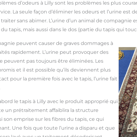
blèmes d’odeurs à Lilly sont les problèmes les plus cour
ice. La seule façon d’éliminer les odeurs et l’urine est 
 traiter sans abimer. L’urine d’un animal de compagnie 
s du tapis, mais aussi dans le dos (partie du tapis qui touch
pagnie peuvent causer de graves dommages à
s traités rapidement. L’urine peut provoquer des
e peuvent pas toujours être éliminées. Les
mis et il est possible qu’ils deviennent plus
ct pour la première fois avec le tapis, l’urine fait
.
abord le tapis à Lilly avec le produit approprié qui
ite un prétraitement affaiblira la structure
nsi son emprise sur les fibres du tapis, ce qui
nant. Une fois que toute l’urine a disparu et que
is sera lavé avec un traitement désodorisant