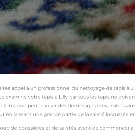
aites appel à un professionnel du nettoyage de tapis à Lil
e examine votre tapis à Lilly, car tous les tapis ne doiv
à la maison peut causer des dommages irréversibles aux 
ut en laissant une grande partie de la saleté incrustée e
up de poussières et de saletés avant de commencer à para