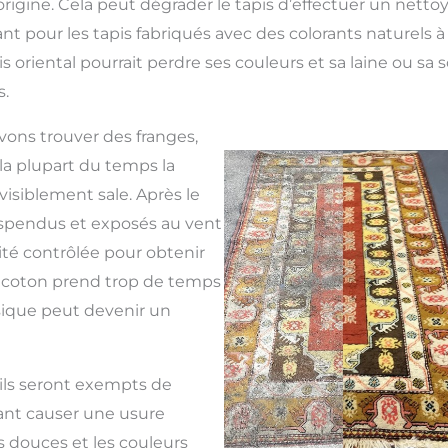
origine. Cela peut dégrader le tapis d’effectuer un netto
t pour les tapis fabriqués avec des colorants naturels à 
is oriental pourrait perdre ses couleurs et sa laine ou sa 
.
uvons trouver des franges,
la plupart du temps la
visiblement sale. Après le
suspendus et exposés au vent
é contrôlée pour obtenir
de coton prend trop de temps
sique peut devenir un
, ils seront exempts de
ant causer une usure
s douces et les couleurs