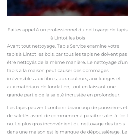
Faites appel à un professionnel du nettoyage de tapis
à Lintot les bois
Avant tout nettoyage, Tapis Service examine votre
tapis à Lintot les bois, car tous les tapis ne doivent pas
être nettoyés de la même manière. Le nettoyage d’un
tapis à la maison peut causer des dommages
irréversibles aux fibres, aux couleurs, aux franges et
aux matériaux de fondation, tout en laissant une
grande partie de la saleté incrustée en profondeur.
Les tapis peuvent contenir beaucoup de poussières et
de saletés avant de commencer à paraître sales à l’œil
nu. Le plus gros inconvénient du nettoyage des tapis
dans une maison est le manque de dépoussiérage. Le