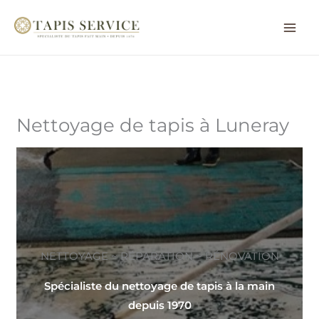
Aller
au
contenu
Nettoyage de tapis à Luneray
NETTOYAGE ~ RÉPARATION ~ RÉNOVATION
Spécialiste du nettoyage de tapis à la main
depuis 1970