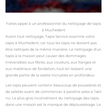
Faites appel à un professionnel du nettoyage de tapis
à Muchedent
Avant tout nettoyage, Tapis Service examine votre
tapis à Muchedent, car tous les tapis ne doivent pas
être nettoyés de la même manière. Le nettoyage d’un
tapis à la maison peut causer des dommages
irréversibles aux fibres, aux couleurs, aux franges et
aux matériaux de fondation, tout en laissant une
grande partie de la saleté incrustée en profondeur.
Les tapis peuvent contenir beaucoup de poussières et
de saletés avant de commencer à paraître sales à l’œil
nu. Le plus gros inconvénient du nettoyage des tapis
dans une maison est le manque de dépoussiérage. Le