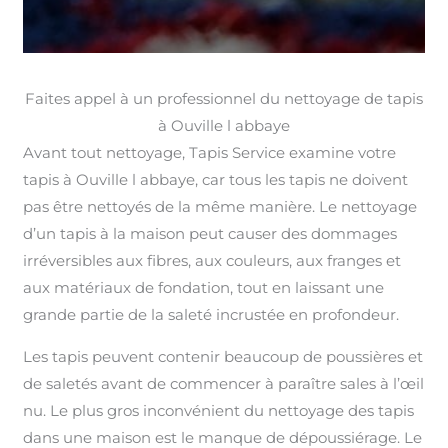
Faites appel à un professionnel du nettoyage de tapis
à Ouville l abbaye
Avant tout nettoyage, Tapis Service examine votre
tapis à Ouville l abbaye, car tous les tapis ne doivent
pas être nettoyés de la même manière. Le nettoyage
d’un tapis à la maison peut causer des dommages
irréversibles aux fibres, aux couleurs, aux franges et
aux matériaux de fondation, tout en laissant une
grande partie de la saleté incrustée en profondeur.
Les tapis peuvent contenir beaucoup de poussières et
de saletés avant de commencer à paraître sales à l’œil
nu. Le plus gros inconvénient du nettoyage des tapis
dans une maison est le manque de dépoussiérage. Le