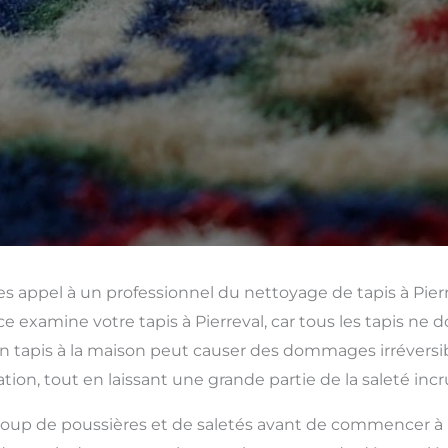
es appel à un professionnel du nettoyage de tapis à Pier
e examine votre tapis à Pierreval, car tous les tapis ne d
tapis à la maison peut causer des dommages irréversible
tion, tout en laissant une grande partie de la saleté inc
up de poussières et de saletés avant de commencer à para