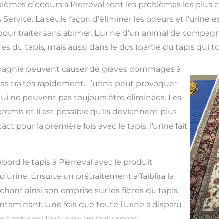
blèmes d’odeurs à Pierreval sont les problèmes les plus
Service. La seule façon d’éliminer les odeurs et l’urine 
pour traiter sans abimer. L’urine d’un animal de compag
res du tapis, mais aussi dans le dos (partie du tapis qui to
pagnie peuvent causer de graves dommages à
t pas traités rapidement. L’urine peut provoquer
ui ne peuvent pas toujours être éliminées. Les
mis et il est possible qu’ils deviennent plus
ct pour la première fois avec le tapis, l’urine fait
.
abord le tapis à Pierreval avec le produit
 d’urine. Ensuite un prétraitement affaiblira la
lâchant ainsi son emprise sur les fibres du tapis,
contaminant. Une fois que toute l’urine a disparu
 le tapis sera lavé avec un traitement