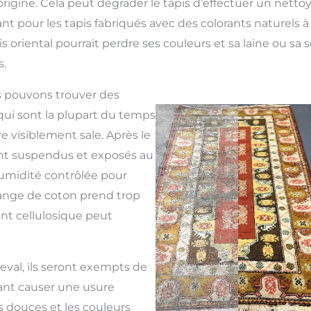
origine. Cela peut dégrader le tapis d’effectuer un netto
t pour les tapis fabriqués avec des colorants naturels à 
is oriental pourrait perdre ses couleurs et sa laine ou sa 
.
us pouvons trouver des
qui sont la plupart du temps
re visiblement sale. Après le
sont suspendus et exposés au
umidité contrôlée pour
frange de coton prend trop
nt cellulosique peut
reval, ils seront exempts de
ant causer une usure
s douces et les couleurs