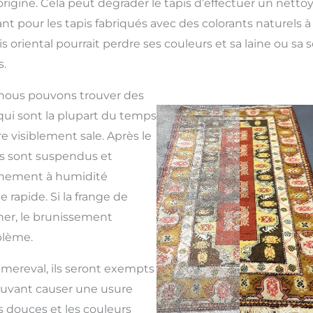
origine. Cela peut dégrader le tapis d’effectuer un netto
t pour les tapis fabriqués avec des colorants naturels à 
is oriental pourrait perdre ses couleurs et sa laine ou sa 
.
 nous pouvons trouver des
qui sont la plupart du temps
re visiblement sale. Après le
is sont suspendus et
nnement à humidité
 rapide. Si la frange de
her, le brunissement
blème.
mmereval, ils seront exempts
ouvant causer une usure
s douces et les couleurs