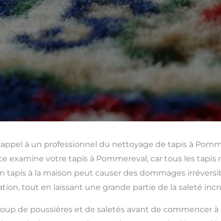
 appel à un professionnel du nettoyage de tapis à Pom
ce examine votre tapis à Pommereval, car tous les tapis 
tapis à la maison peut causer des dommages irréversible
tion, tout en laissant une grande partie de la saleté inc
up de poussières et de saletés avant de commencer à para