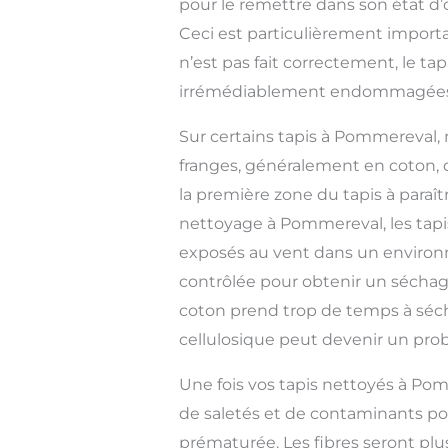
pour le remettre dans son état d’
Ceci est particulièrement importan
n’est pas fait correctement, le tap
irrémédiablement endommagées
Sur certains tapis à Pommereval,
franges, généralement en coton, 
la première zone du tapis à paraît
nettoyage à Pommereval, les tap
exposés au vent dans un enviro
contrôlée pour obtenir un séchage
coton prend trop de temps à séc
cellulosique peut devenir un pro
Une fois vos tapis nettoyés à Po
de saletés et de contaminants p
prématurée. Les fibres seront plu