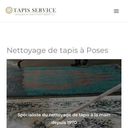
Aller
au
contenu
Nettoyage de tapis à Poses
NETTOYAGE ~ RÉPARATION ~ RÉNOVATION
Spécialiste du nettoyage de tapis à la main
depuis 1970