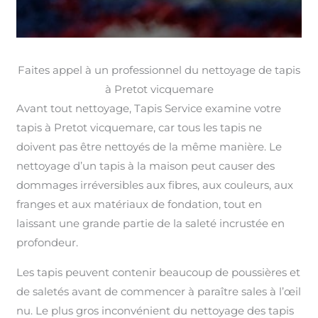
Faites appel à un professionnel du nettoyage de tapis
à Pretot vicquemare
Avant tout nettoyage, Tapis Service examine votre
tapis à Pretot vicquemare, car tous les tapis ne
doivent pas être nettoyés de la même manière. Le
nettoyage d’un tapis à la maison peut causer des
dommages irréversibles aux fibres, aux couleurs, aux
franges et aux matériaux de fondation, tout en
laissant une grande partie de la saleté incrustée en
profondeur.
Les tapis peuvent contenir beaucoup de poussières et
de saletés avant de commencer à paraître sales à l’œil
nu. Le plus gros inconvénient du nettoyage des tapis