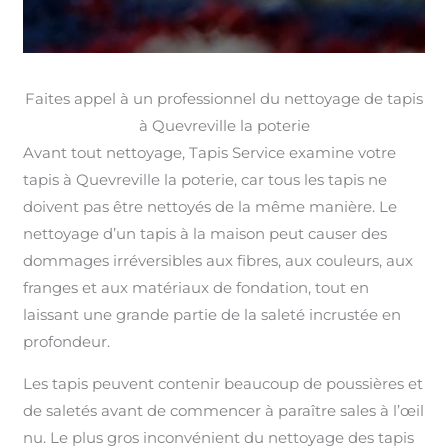
Faites appel à un professionnel du nettoyage de tapis
à Quevreville la poterie
Avant tout nettoyage, Tapis Service examine votre
tapis à Quevreville la poterie, car tous les tapis ne
doivent pas être nettoyés de la même manière. Le
nettoyage d’un tapis à la maison peut causer des
dommages irréversibles aux fibres, aux couleurs, aux
franges et aux matériaux de fondation, tout en
laissant une grande partie de la saleté incrustée en
profondeur.
Les tapis peuvent contenir beaucoup de poussières et
de saletés avant de commencer à paraître sales à l’œil
nu. Le plus gros inconvénient du nettoyage des tapis