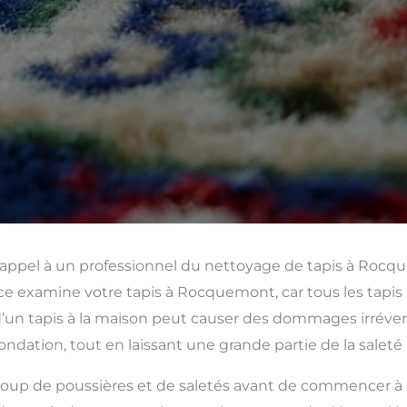
 appel à un professionnel du nettoyage de tapis à Roc
ce examine votre tapis à Rocquemont, car tous les tapis
un tapis à la maison peut causer des dommages irréversi
ondation, tout en laissant une grande partie de la saleté
up de poussières et de saletés avant de commencer à para