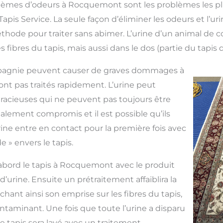
blèmes d’odeurs à Rocquemont sont les problèmes les p
apis Service. La seule façon d’éliminer les odeurs et l’u
méthode pour traiter sans abimer. L’urine d’un animal d
 fibres du tapis, mais aussi dans le dos (partie du tapis q
pagnie peuvent causer de graves dommages à
ont pas traités rapidement. L’urine peut
racieuses qui ne peuvent pas toujours être
galement compromis et il est possible qu’ils
rine entre en contact pour la première fois avec
ide » envers le tapis.
d’abord le tapis à Rocquemont avec le produit
 d’urine. Ensuite un prétraitement affaiblira la
lâchant ainsi son emprise sur les fibres du tapis,
contaminant. Une fois que toute l’urine a disparu
 le tapis sera lavé avec un traitement