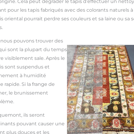
origine. Cela peut dégrader le tapis d’effectuer un netto
t pour les tapis fabriqués avec des colorants naturels à 
is oriental pourrait perdre ses couleurs et sa laine ou sa 
.
, nous pouvons trouver des
qui sont la plupart du temps
re visiblement sale. Après le
is sont suspendus et
nnement à humidité
 rapide. Si la frange de
her, le brunissement
blème.
quemont, ils seront
inants pouvant causer une
nt plus douces et les