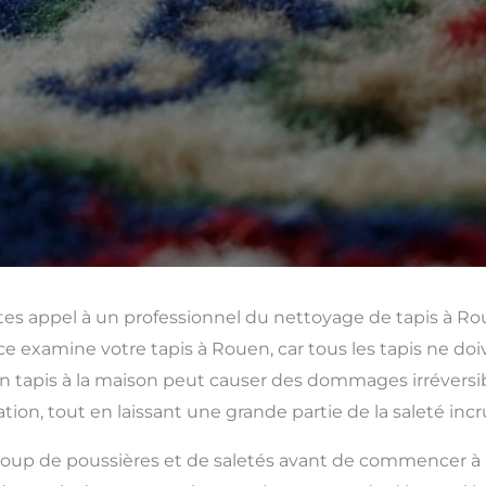
tes appel à un professionnel du nettoyage de tapis à R
ce examine votre tapis à Rouen, car tous les tapis ne doi
tapis à la maison peut causer des dommages irréversible
tion, tout en laissant une grande partie de la saleté inc
up de poussières et de saletés avant de commencer à para