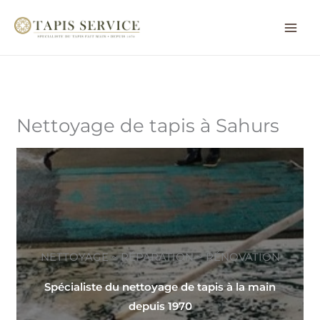
Aller
au
contenu
Nettoyage de tapis à Sahurs
NETTOYAGE ~ RÉPARATION ~ RÉNOVATION
Spécialiste du nettoyage de tapis à la main
depuis 1970