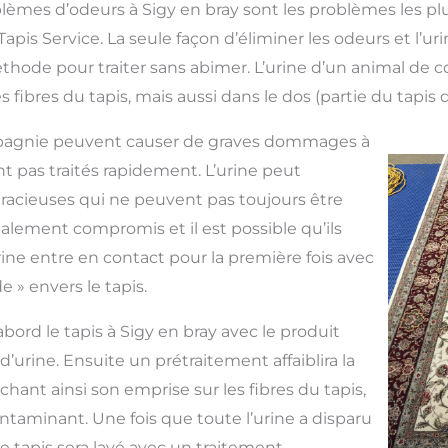
blèmes d’odeurs à Sigy en bray sont les problèmes les p
apis Service. La seule façon d’éliminer les odeurs et l’u
méthode pour traiter sans abimer. L’urine d’un animal d
 fibres du tapis, mais aussi dans le dos (partie du tapis q
pagnie peuvent causer de graves dommages à
sont pas traités rapidement. L’urine peut
racieuses qui ne peuvent pas toujours être
galement compromis et il est possible qu’ils
rine entre en contact pour la première fois avec
ide » envers le tapis.
abord le tapis à Sigy en bray avec le produit
 d’urine. Ensuite un prétraitement affaiblira la
lâchant ainsi son emprise sur les fibres du tapis,
contaminant. Une fois que toute l’urine a disparu
 le tapis sera lavé avec un traitement