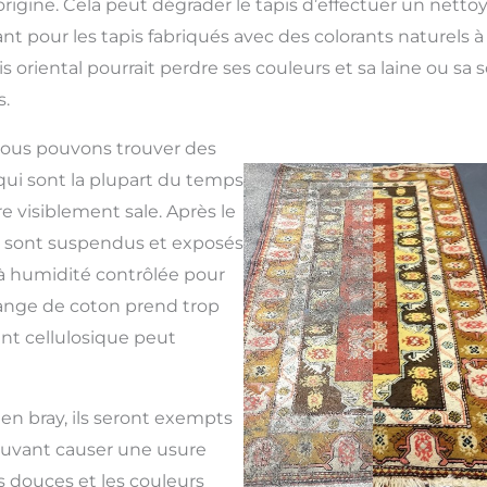
origine. Cela peut dégrader le tapis d’effectuer un netto
t pour les tapis fabriqués avec des colorants naturels à 
is oriental pourrait perdre ses couleurs et sa laine ou sa 
.
, nous pouvons trouver des
qui sont la plupart du temps
re visiblement sale. Après le
is sont suspendus et exposés
 humidité contrôlée pour
frange de coton prend trop
nt cellulosique peut
 en bray, ils seront exempts
ouvant causer une usure
s douces et les couleurs