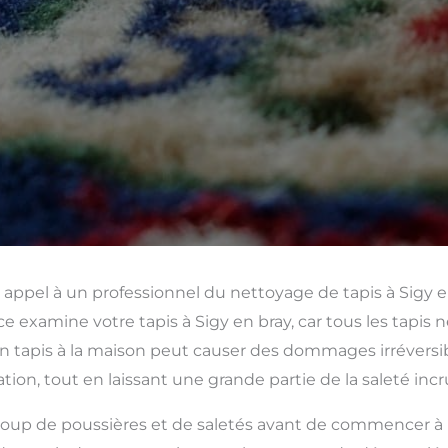
 appel à un professionnel du nettoyage de tapis à Sigy e
e examine votre tapis à Sigy en bray, car tous les tapis 
tapis à la maison peut causer des dommages irréversible
tion, tout en laissant une grande partie de la saleté inc
up de poussières et de saletés avant de commencer à para