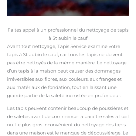
Faites appel à un professionnel du nettoyage de tapis
à St aubin le cauf
Avant tout nettoyage, Tapis Service examine votre
tapis à St aubin le cauf, car tous les tapis ne doivent
pas être nettoyés de la même manière. Le nettoyage
d’un tapis à la maison peut causer des dommages
irréversibles aux fibres, aux couleurs, aux franges et
aux matériaux de fondation, tout en laissant une
grande partie de la saleté incrustée en profondeur.
Les tapis peuvent contenir beaucoup de poussières et
de saletés avant de commencer à paraître sales à l’œil
nu. Le plus gros inconvénient du nettoyage des tapis
dans une maison est le manque de dépoussiérage. Le