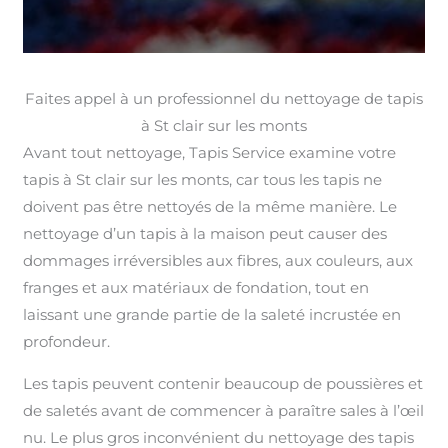
Faites appel à un professionnel du nettoyage de tapis
à St clair sur les monts
Avant tout nettoyage, Tapis Service examine votre
tapis à St clair sur les monts, car tous les tapis ne
doivent pas être nettoyés de la même manière. Le
nettoyage d’un tapis à la maison peut causer des
dommages irréversibles aux fibres, aux couleurs, aux
franges et aux matériaux de fondation, tout en
laissant une grande partie de la saleté incrustée en
profondeur.
Les tapis peuvent contenir beaucoup de poussières et
de saletés avant de commencer à paraître sales à l’œil
nu. Le plus gros inconvénient du nettoyage des tapis