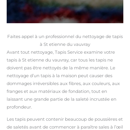
Faites appel à un professionnel du nettoyage de tapis
à St etienne du vauvray
Avant tout nettoyage, Tapis Service examine votre
tapis à St etienne du vauvray, car tous les tapis ne
doivent pas être nettoyés de la même manière. Le
nettoyage d’un tapis à la maison peut causer des
dommages irréversibles aux fibres, aux couleurs, aux
franges et aux matériaux de fondation, tout en
laissant une grande partie de la saleté incrustée en
profondeur.
Les tapis peuvent contenir beaucoup de poussières et
de saletés avant de commencer à paraître sales à l’œil